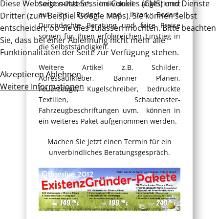
Diese Webseite nutzt Session-Cookies (CMS) und Dienste
Sorglos-Pakete", individuell abgestimmt
auf ihr Budget und ihren Bedarf.
Dritter (zum Beispiel Google Maps). Sie können selbst
Durchdachte Beratung und faire Preise
entscheiden, ob Sie dies zulassen möchten. Bitte beachten
sorgen für Ihren erfolgreichen Einstieg in
Sie, dass bei einer Ablehnung nicht mehr alle
die Selbstständigkeit.
Funktionalitäten der Seite zur Verfügung stehen.
Weitere Artikel z.B. Schilder,
Akzeptieren
Ablehnen
Adressaufkleber, Banner Planen,
Weitere Informationen
Feuerzeuge, Kugelschreiber, bedruckte
Textilien, Schaufenster-
Fahrzeugbeschriftungen uvm. können in
ein weiteres Paket aufgenommen werden.
Machen Sie jetzt einen Termin für ein
unverbindliches Beratungsgespräch.