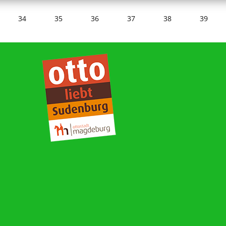
34
35
36
37
38
39