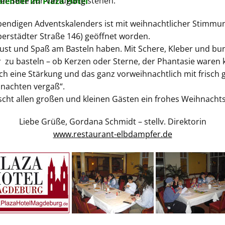
der Seite zur Verfügung stehen.
lender im Plaza Hotel
bendigen Adventskalenders ist mit weihnachtlicher Stimmu
erstädter Straße 146) geöffnet worden.
 Lust und Spaß am Basteln haben. Mit Schere, Kleber und bu
zu basteln – ob Kerzen oder Sterne, der Phantasie waren 
 auch eine Stärkung und das ganz vorweihnachtlich mit fris
ihnachten vergaß“.
t allen großen und kleinen Gästen ein frohes Weihnachtsfes
Liebe Grüße, Gordana Schmidt – stellv. Direktorin
www.restaurant-elbdampfer.de