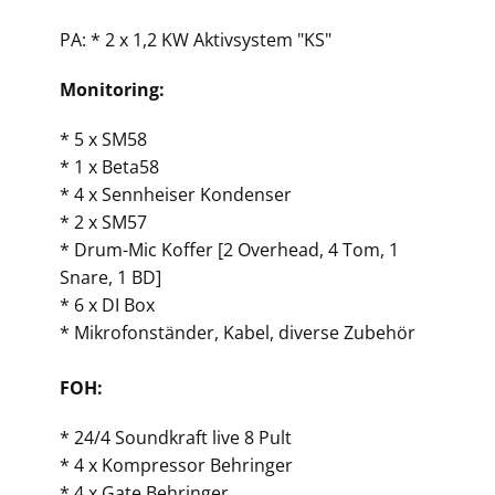
PA: * 2 x 1,2 KW Aktivsystem "KS"
Monitoring:
* 5 x SM58
* 1 x Beta58
* 4 x Sennheiser Kondenser
* 2 x SM57
* Drum-Mic Koffer [2 Overhead, 4 Tom, 1
Snare, 1 BD]
* 6 x DI Box
* Mikrofonständer, Kabel, diverse Zubehör
FOH:
* 24/4 Soundkraft live 8 Pult
* 4 x Kompressor Behringer
* 4 x Gate Behringer