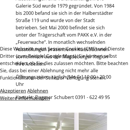
Galerie Süd wurde 1979 gegründet. Von 1984
bis 2000 befand sie sich in der Halberstädter
Straße 119 und wurde von der Stadt
betrieben. Seit Mai 2000 befindet sie sich
unter der Trägerschaft vom PAKK e.V. in der
„Feuerwache“. In monatlich wechselnden
Diese Webseite nutzt Session-Cookies (CMS) und Dienste
Ausstellungen präsentieren KünstlerInnen
Dritter (zum Beispiel Google Maps). Sie können selbst
vornehmlich aus der Magdeburger Region
entscheiden, ob Sie dies zulassen möchten. Bitte beachten
ihre Arbeiten.
Sie, dass bei einer Ablehnung nicht mehr alle
Öffnungszeiten: täglich [Mo-Fr] 10:00 - 20:00
Funktionalitäten der Seite zur Verfügung stehen.
Uhr
Akzeptieren
Ablehnen
Kontakt: Dagmar Schubert 0391 - 622 49 95
Weitere Informationen