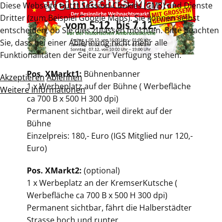
Diese Webseite nutzt Session-Cookies (CMS) und Dienste
Dritter (zum Beispiel Google Maps). Sie können selbst
entscheiden, ob Sie dies zulassen möchten. Bitte beachten
Sie, dass bei einer Ablehnung nicht mehr alle
Funktionalitäten der Seite zur Verfügung stehen.
Pos. XMarkt1:
Bühnenbanner
Akzeptieren
Ablehnen
1 x Werbeplatz auf der Bühne ( Werbefläche
Weitere Informationen
ca 700 B x 500 H 300 dpi)
Permanent sichtbar, weil direkt auf der
Bühne
Einzelpreis: 180,- Euro (IGS Mitglied nur 120,-
Euro)
Pos. XMarkt2:
(optional)
1 x Werbeplatz an der KremserKutsche (
Werbefläche ca 700 B x 500 H 300 dpi)
Permanent sichtbar, fährt die Halberstädter
Strasse hoch und runter