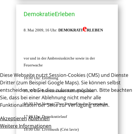
DemokratieErleben
e
8. Mai 2009, 16 Uhr:
DEMOKRATI
RLEBEN
vor und in der Ambrosiuskirche sowie in der
Feuerwache
Diese Webseite nutzt Session-Cookies (CMS) und Dienste
16.00 Uhr: Eröffnung
Dritter (zum Beispiel Google Maps). Sie können selbst
entscheiden, ob Sie dies zulassen möchten. Bitte beachten
16.30 Uhr: Internationales Kulturprogramm
Sie, dass bei einer Ablehnung nicht mehr alle
16.30 Uhr: Vortrag "Thor Steinar" in der Feuerwache
Funktionalitäten der Seite zur Verfügung stehen.
17.00 Uhr: Demokratielauf
Akzeptieren
Ablehnen
Weitere Informationen
18.00 Uhr: Livemusik (Cést lavie)