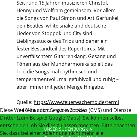
Seit rund 15 Jahren musizieren Christof,
Henny und Wolfram gemeinsam. Vor allem
die Songs von Paul Simon und Art Garfunkel,
den Beatles, white snake und deutsche
Lieder von Stoppok und City sind
Lieblingsstücke des Trios und daher ein
fester Bestandteil des Repertoires. Mit
unverfälschtem Gitarrenklang, Gesang und
Tönen aus der Mundharmonika spielt das
Trio die Songs mal rhythmisch und
temperamentvoll, mal gefühlvoll und ruhig –
aber immer mit jeder Menge Hingabe.
Quelle:
https://www.feuerwachemd.de/termi
n/4747-sudenburger-weinfest
Diese Webseite nutzt Session-Cookies (CMS) und Dienste
Dritter (zum Beispiel Google Maps). Sie können selbst
entscheiden, ob Sie dies zulassen möchten. Bitte beachten
UNSER SUDENBURG e.V.
Sie, dass bei einer Ablehnung nicht mehr alle