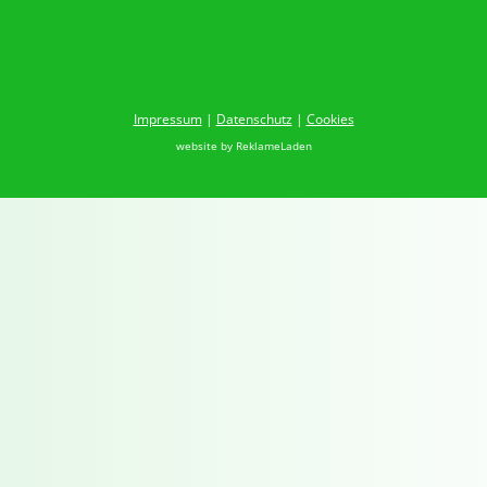
Impressum
|
Datenschutz
|
Cookies
website by
ReklameLaden