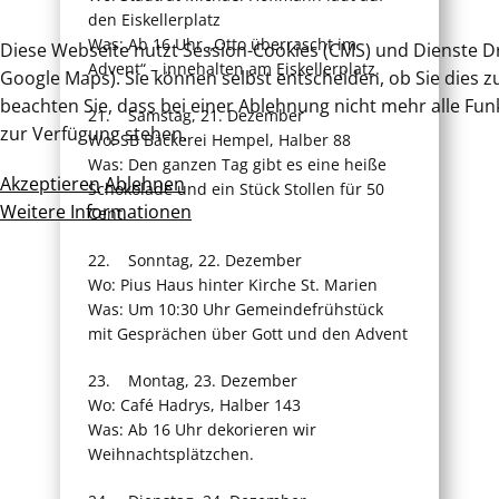
den Eiskellerplatz
Was: Ab 16 Uhr „Otto überrascht im
Diese Webseite nutzt Session-Cookies (CMS) und Dienste Dr
Advent“ – innehalten am Eiskellerplatz.
Google Maps). Sie können selbst entscheiden, ob Sie dies z
beachten Sie, dass bei einer Ablehnung nicht mehr alle Funk
21. Samstag, 21. Dezember
zur Verfügung stehen.
Wo: SB Bäckerei Hempel, Halber 88
Was: Den ganzen Tag gibt es eine heiße
Akzeptieren
Ablehnen
Schokolade und ein Stück Stollen für 50
Weitere Informationen
Cent.
22. Sonntag, 22. Dezember
Wo: Pius Haus hinter Kirche St. Marien
Was: Um 10:30 Uhr Gemeindefrühstück
mit Gesprächen über Gott und den Advent
23. Montag, 23. Dezember
Wo: Café Hadrys, Halber 143
Was: Ab 16 Uhr dekorieren wir
Weihnachtsplätzchen.