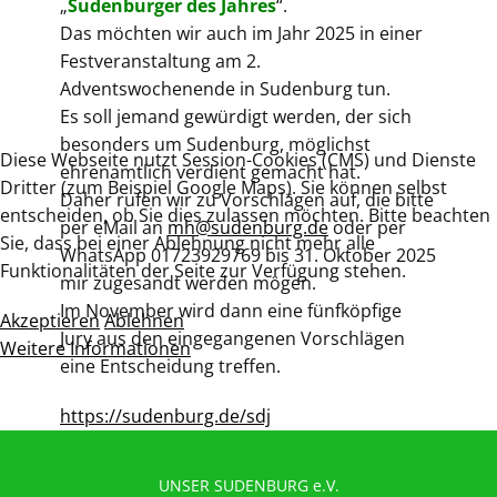
„
Sudenburger des Jahres
“.
Das möchten wir auch im Jahr 2025 in einer
Festveranstaltung am 2.
Adventswochenende in Sudenburg tun.
Es soll jemand gewürdigt werden, der sich
besonders um Sudenburg, möglichst
Diese Webseite nutzt Session-Cookies (CMS) und Dienste
ehrenamtlich verdient gemacht hat.
Dritter (zum Beispiel Google Maps). Sie können selbst
Daher rufen wir zu Vorschlägen auf, die bitte
entscheiden, ob Sie dies zulassen möchten. Bitte beachten
per eMail an
mh@sudenburg.de
oder per
Sie, dass bei einer Ablehnung nicht mehr alle
WhatsApp 01723929769 bis 31. Oktober 2025
Funktionalitäten der Seite zur Verfügung stehen.
mir zugesandt werden mögen.
Im November wird dann eine fünfköpfige
Akzeptieren
Ablehnen
Jury aus den eingegangenen Vorschlägen
Weitere Informationen
eine Entscheidung treffen.
https://sudenburg.de/sdj
UNSER SUDENBURG e.V.